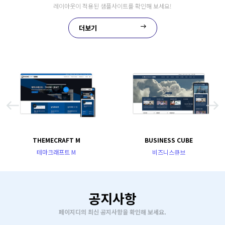
레이아웃이 적용된 샘플사이트를 확인해 보세요!
더보기
east
west
east
THEMECRAFT M
BUSINESS CUBE
테마크래프트 M
비즈니스큐브
공지사항
페이지디의 최신 공지사항을 확인해 보세요.