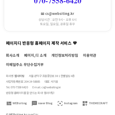
070-7558-6420
📧 cs@websiting.kr
상담시간 : 오전 9시~ 오후 6시
토요일, 일요일, 공휴일 휴무
페이지디 반응형 홈페이지 제작 서비스 💜
회사소개
페이지,디 소개
개인정보처리방침
이용약관
이메일주소 무단수집거부
회사명:
웹사이팅
서울 관악구 조원중앙로 38-1 한별빌딩 4층
사업자등록번호: 204-24-58885
대표: 서기원
Tel. 070-7558-6420
E-mail.
cs@websiting.kr
반응형 홈페이지를 잘 만드는 회사! 웹사이팅!
view_quilt
textsms
filter_center_focus
dashboard_customize
WEBsiting
naver Blog
Instagram
THEMECRAFT
©
WEBsiting.kr
pageD.kr